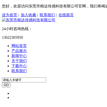
您好，欢迎访问东莞市精达传感科技有限公司官网，我们将竭
设为首页
|
加入收藏
|
联系我们
|
在线留言
24小时咨询热线：
13622365950
网站首页
产品展示
新闻中心
关于我们
下载中心
联系我们