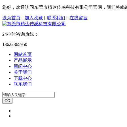
您好，欢迎访问东莞市精达传感科技有限公司官网，我们将竭
设为首页
|
加入收藏
|
联系我们
|
在线留言
24小时咨询热线：
13622365950
网站首页
产品展示
新闻中心
关于我们
下载中心
联系我们